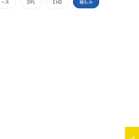
リース
DPL
EHD
腸もみ