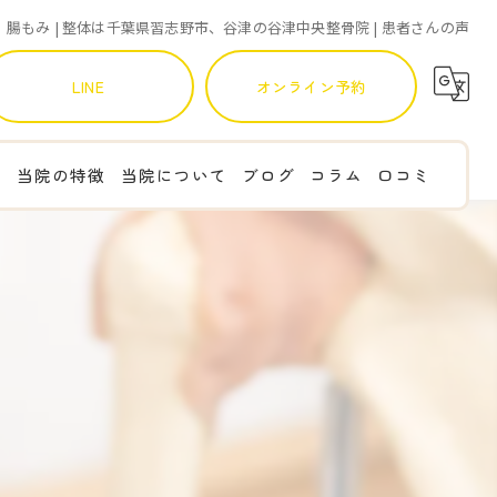
腸もみ | 整体は千葉県習志野市、谷津の谷津中央整骨院 | 患者さんの声
LINE
オンライン予約
て
当院の特徴
当院について
ブログ
コラム
口コミ
肩こり
腰痛
産後
猫背
肩甲骨はがし