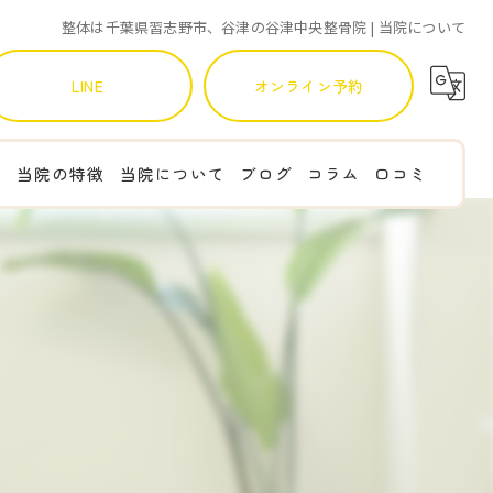
整体は千葉県習志野市、谷津の谷津中央整骨院 | 当院について
LINE
オンライン予約
て
当院の特徴
当院について
ブログ
コラム
口コミ
肩こり
腰痛
産後
猫背
肩甲骨はがし