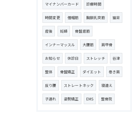
マイナンバーカード
診療時間
時間変更
僧帽筋
胸鎖乳突筋
猫背
産後
妊婦
骨盤底筋
インナーマッスル
大腰筋
肩甲骨
お知らせ
休診日
ストレッチ
谷津
整体
骨盤矯正
ダイエット
巻き肩
反り腰
ストレートネック
寝違え
子連れ
姿勢矯正
EMS
整骨院