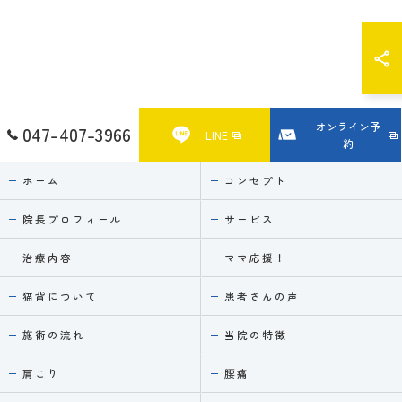
オンライン予
047-407-3966
LINE
約
ホーム
コンセプト
院長プロフィール
サービス
治療内容
ママ応援！
猫背について
患者さんの声
施術の流れ
当院の特徴
肩こり
腰痛