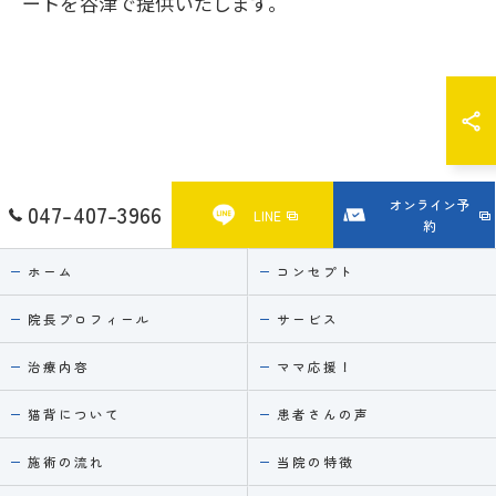
ートを谷津で提供いたします。
オンライン予
047-407-3966
LINE
約
ホーム
コンセプト
院長プロフィール
サービス
治療内容
ママ応援！
猫背について
患者さんの声
施術の流れ
当院の特徴