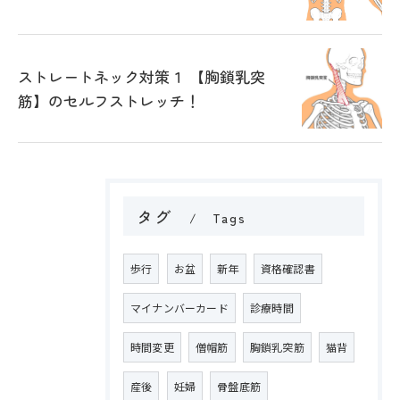
ストレートネック対策１ 【胸鎖乳突
筋】のセルフストレッチ！
タグ
Tags
歩行
お盆
新年
資格確認書
マイナンバーカード
診療時間
時間変更
僧帽筋
胸鎖乳突筋
猫背
産後
妊婦
骨盤底筋