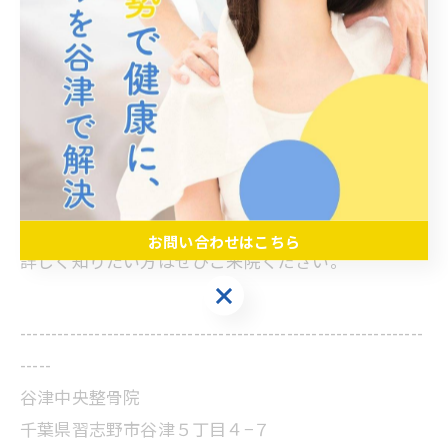
を持つと骨盤底筋群に力が入りやすいが、
難しいので両手をお腹に当ててもOKです。
⑤呼吸を止めずに15秒キープする
⑥これを2セット行う
骨盤底筋群は出産時に傷つき筋力が低下する為、産
後ママさんは必見です！
お問い合わせはこちら
詳しく知りたい方はぜひご来院ください。
お問い合わせはこちら
-----------------------------------------------------------------
-----
谷津中央整骨院
千葉県習志野市谷津５丁目４−７