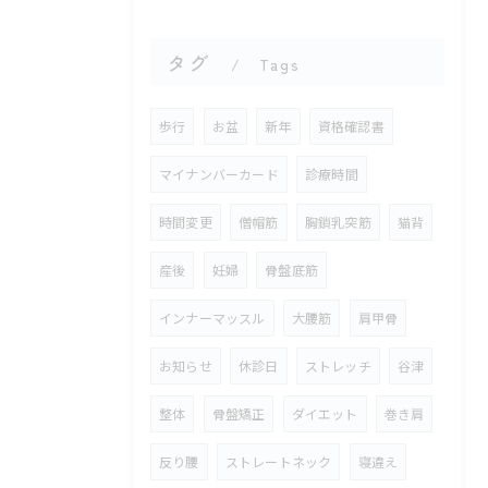
タグ
Tags
歩行
お盆
新年
資格確認書
マイナンバーカード
診療時間
時間変更
僧帽筋
胸鎖乳突筋
猫背
産後
妊婦
骨盤底筋
インナーマッスル
大腰筋
肩甲骨
お知らせ
休診日
ストレッチ
谷津
整体
骨盤矯正
ダイエット
巻き肩
反り腰
ストレートネック
寝違え