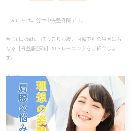
こんにちは。谷津中央整骨院です。
今日は尿漏れ、ぽっこりお腹、内臓下垂の原因にも
なる【骨盤底筋群】のトレーニングをご紹介しま
す。
やり方
①肩幅で膝立ち
②股下の会陰を意識(膣と肛門の間)
③足先を立てる
④かかとを合わせる
※両手を合わせて挙げて上に吊るさせてるイメージ