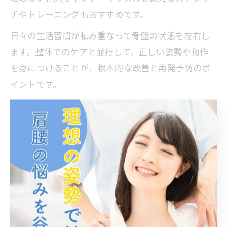
チやトレーニングもおすすめです。
日々の生活習慣が積み重なって骨盤の状態を左右し
ます。整体でのケアと並行して、正しい姿勢や動作
を身につけることが、根本的な改善と再発予防のポ
イントです。
整体的視点で骨盤のアンバランスが招く悪影響
骨盤のアンバランスは、単にお腹が出るだけでな
く、腰痛や肩こり、内臓機能の低下などさまざまな
不調を引き起こします。整体では、骨盤周囲の筋肉
の緊張や関節の動きの悪さが、全身のバランスを崩
す大きな要因とされています。
例えば、骨盤が左右どちらかに傾くと、背骨や股関