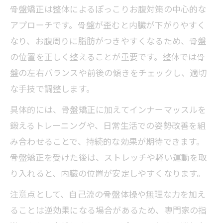
骨盤矯正は整体によるぽっこりお腹対策の中心的な
お腹縦線を目指す整体のテクニックと運
アプローチです。骨盤が歪むと内臓が下がりやすく
動習慣
なり、お腹周りに脂肪がつきやすくなるため、骨盤
整体でインナーマッスルの衰えを予防す
の位置を正しく整えることが重要です。整体では骨
るコツ
盤の左右バランスや前後の傾きをチェックし、適切
お腹が出る人のための姿勢改善セルフケア
な手技で調整します。
整体理論を活かしたお腹セルフケアの基
具体的には、骨盤矯正に加えてインナーマッスルを
本
鍛えるトレーニングや、日常生活での姿勢改善を組
整体で学ぶ正しい姿勢とぽっこりお腹防
み合わせることで、持続的な効果が期待できます。
止法
骨盤矯正を受けた後は、ストレッチや軽い運動を取
反り腰や猫背を整体でセルフチェックす
り入れると、内臓の位置が安定しやすくなります。
る方法
注意点として、自己流の骨盤体操や無理な力を加え
整体で推奨される毎日の簡単ストレッチ
ることは逆効果になる場合があるため、専門家の指
習慣