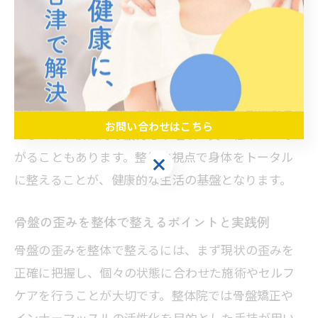
節にも負担がかかり、代謝の低下や冷え、むくみと
いった症状が現れることもあります。ぽっこりお腹
の悩みだけでなく、身体全体の健康維持のためにも
骨盤バランスの改善は重要です。
さらに、骨盤の歪みは自律神経の働きにも影響を与
お問い合わせはこちら
えるため、慢性的な疲労感や睡眠の質の低下につな
がることもあります。整体的視点で身体をトータル
お問い合わせはこちら
に整えることが、健康的な生活の基盤となります。
骨盤の歪みを整体で整えるポイントと実践例
骨盤の歪みを整体で整えるには、まず現状の歪みを
正確に把握し、個々の状態に合わせた施術やセルフ
ケアを行うことが大切です。整体院では骨盤矯正や
インナーマッスルの活性化を目的とした手技が用い