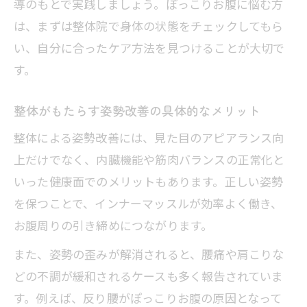
導のもとで実践しましょう。ぽっこりお腹に悩む方
ぽっこりお腹改善に役立つ壁を使った整
は、まずは整体院で身体の状態をチェックしてもら
体法
い、自分に合ったケア方法を見つけることが大切で
内臓の位置を整える日常習慣で美ボディ維持
す。
整体で導く内臓の位置調整と美ボディ維
整体がもたらす姿勢改善の具体的なメリット
持法
整体による姿勢改善には、見た目のアピアランス向
ぽっこりお腹と整体的内臓下垂対策の実
上だけでなく、内臓機能や筋肉バランスの正常化と
践例
いった健康面でのメリットもあります。正しい姿勢
整体がおすすめする内臓位置戻しトレー
を保つことで、インナーマッスルが効率よく働き、
ニング
お腹周りの引き締めにつながります。
整体で提案する内臓ストレッチの日常習
また、姿勢の歪みが解消されると、腰痛や肩こりな
慣
どの不調が緩和されるケースも多く報告されていま
内臓の位置を戻す期間と整体のサポート
す。例えば、反り腰がぽっこりお腹の原因となって
力