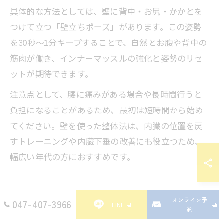
具体的な方法としては、壁に背中・お尻・かかとを
つけて立つ「壁立ちポーズ」があります。この姿勢
を30秒〜1分キープすることで、自然とお腹や背中の
筋肉が働き、インナーマッスルの強化と姿勢のリセ
ットが期待できます。
注意点として、腰に痛みがある場合や長時間行うと
負担になることがあるため、最初は短時間から始め
てください。壁を使った整体法は、内臓の位置を戻
すトレーニングや内臓下垂の改善にも役立つため、
幅広い年代の方におすすめです。
内臓の位置を整える日常習慣で美
オンライン予
047-407-3966
LINE
約