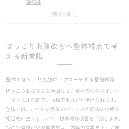
礎知識
骨盤矯正と整体を活かすぽっこりお腹対
策
整体がもたらす姿勢改善の具体的なメリ
ット
ぽっこりお腹改善へ整体視点で考
ぽっこりお腹解消に整体が選ばれる理由
える新常識
とは
整体を生活に取り入れるコツと効果的な
整体でぽっこりお腹にアプローチする基礎知識
習慣
ぽっこりお腹の主な原因には、骨盤の歪みやインナ
骨盤の歪みがもたらすポッコリお腹の原因
ーマッスルの低下、内臓下垂などが挙げられます。
整体で見る骨盤の歪みとぽっこりお腹の
整体では、これらの身体のバランスや筋肉の状態を
関係性
総合的に整えることで、根本的な改善を目指します。
骨盤矯正で内臓の位置が変わる理由を整
特に骨盤矯正や姿勢調整は、内臓の位置を正しく戻