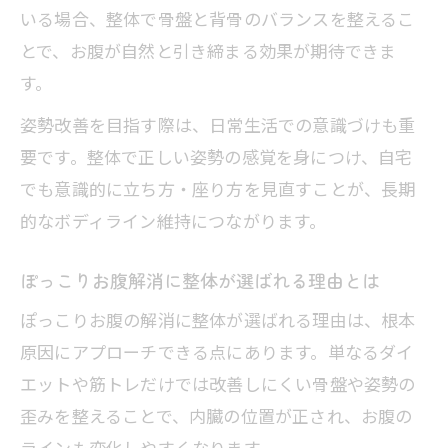
いる場合、整体で骨盤と背骨のバランスを整えるこ
下腹ポッコリ対策に適した整体アプローチ法
とで、お腹が自然と引き締まる効果が期待できま
整体がすすめる下腹ぽっこり解消アプロ
す。
ーチ法
姿勢改善を目指す際は、日常生活での意識づけも重
骨盤矯正と整体で下腹ぽっこりを改善す
要です。整体で正しい姿勢の感覚を身につけ、自宅
る理由
でも意識的に立ち方・座り方を見直すことが、長期
整体を活用した下腹への効率的なストレ
的なボディライン維持につながります。
ッチ法
下腹ぽっこりの内臓下垂を整体で見分け
ぽっこりお腹解消に整体が選ばれる理由とは
る方法
ぽっこりお腹の解消に整体が選ばれる理由は、根本
整体で実践する下腹引き締めトレーニン
原因にアプローチできる点にあります。単なるダイ
グ例
エットや筋トレだけでは改善しにくい骨盤や姿勢の
歪みを整えることで、内臓の位置が正され、お腹の
ラインも変化しやすくなります。