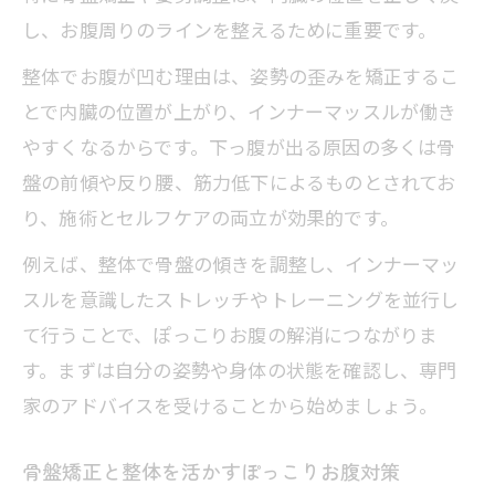
体で解説
し、お腹周りのラインを整えるために重要です。
整体から考える骨盤の歪みと日常生活の
整体でお腹が凹む理由は、姿勢の歪みを矯正するこ
注意点
とで内臓の位置が上がり、インナーマッスルが働き
整体的視点で骨盤のアンバランスが招く
やすくなるからです。下っ腹が出る原因の多くは骨
悪影響
盤の前傾や反り腰、筋力低下によるものとされてお
骨盤の歪みを整体で整えるポイントと実
り、施術とセルフケアの両立が効果的です。
践例
例えば、整体で骨盤の傾きを調整し、インナーマッ
整体によるインナーマッスル強化のすすめ
スルを意識したストレッチやトレーニングを並行し
整体でインナーマッスルを強化する方法
て行うことで、ぽっこりお腹の解消につながりま
とは
す。まずは自分の姿勢や身体の状態を確認し、専門
ぽっこりお腹の原因に整体と筋トレの併
家のアドバイスを受けることから始めましょう。
用が効果的
整体を活用したインナーマッスルトレー
骨盤矯正と整体を活かすぽっこりお腹対策
ニング術