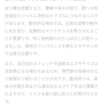
術
反り腰を放置すると、腰痛や背中の張り、膝への負
整体をヒントに安全なストレッチを行う
担増加といった二次的なトラブルにつながるリスク
コツ
があります。整体的な視点では、日常の姿勢や動作
整体発信の反り腰改善ストレッチの工夫
に気を配り、定期的なメンテナンスを取り入れるこ
とが重要です。特に長時間の立ちっぱなしや座りっ
ぱなしは、筋肉のアンバランスを悪化させやすいの
で注意が必要です。
また、自己流のストレッチや過度なエクササイズは
逆効果になる場合もあるため、専門家の指導のもと
で無理なく続けることが大切です。整体院では、身
体の状態を見ながら適切なセルフケア方法が提案さ
れますので、リスクを最小限に抑えた対策が行えま
す。