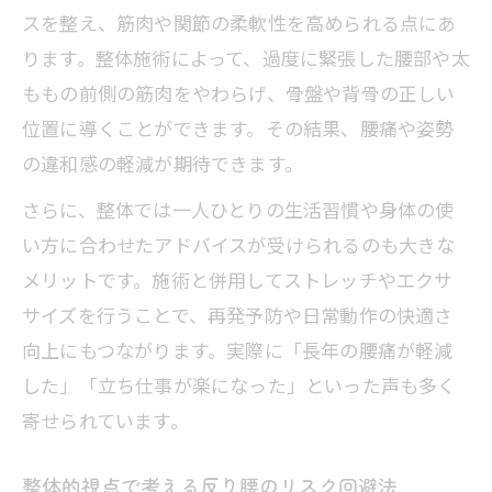
整体推奨の反り腰セルフケア習慣を解説
スを整え、筋肉や関節の柔軟性を高められる点にあ
整体的観点で選ぶ毎日のセルフストレッ
ります。整体施術によって、過度に緊張した腰部や太
チ
ももの前側の筋肉をやわらげ、骨盤や背骨の正しい
整体と連携した生活習慣改善の具体的手
位置に導くことができます。その結果、腰痛や姿勢
順
の違和感の軽減が期待できます。
整体知識を生かしたセルフケアの継続法
さらに、整体では一人ひとりの生活習慣や身体の使
整体アドバイスによる反り腰対策の習慣
い方に合わせたアドバイスが受けられるのも大きな
化
メリットです。施術と併用してストレッチやエクサ
反り腰解消へ繋がるストレッチの極意
サイズを行うことで、再発予防や日常動作の快適さ
向上にもつながります。実際に「長年の腰痛が軽減
整体の知見で伝える反り腰ストレッチ極
した」「立ち仕事が楽になった」といった声も多く
意
寄せられています。
整体の専門家が勧める柔軟性アップ法
整体を取り入れた反り腰ストレッチ実践
整体的視点で考える反り腰のリスク回避法