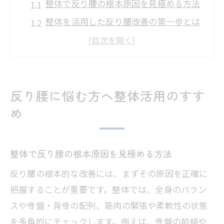
整体で反り腰の根本原因を見極める方法
整体を活用した反り腰改善の第一歩とは
反り腰に整体が有効な理由と期待できる
効果
整体的視点で考える反り腰のリスク回避
法
反り腰に悩む方へ整体活用のすす
整体チェックから始める反り腰セルフケ
め
ア
無理なく続ける反り腰ストレッチのコツ
整体で反り腰の根本原因を見極める方法
整体の知識を活かしたストレッチ選びの
反り腰の根本的な改善には、まずその原因を正確に
ポイント
把握することが重要です。整体では、全身のバラン
反り腰に効く整体推奨ストレッチの基本
スや骨盤・背骨の配列、筋肉の緊張や柔軟性の状態
手順
を多角的にチェックします。例えば、骨盤の前傾や