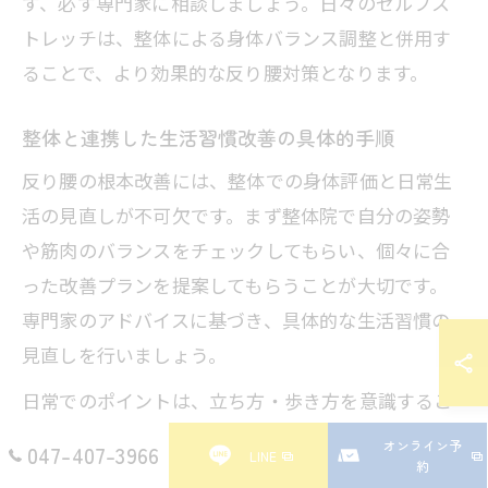
ず、必ず専門家に相談しましょう。日々のセルフス
トレッチは、整体による身体バランス調整と併用す
ることで、より効果的な反り腰対策となります。
整体と連携した生活習慣改善の具体的手順
反り腰の根本改善には、整体での身体評価と日常生
活の見直しが不可欠です。まず整体院で自分の姿勢
や筋肉のバランスをチェックしてもらい、個々に合
った改善プランを提案してもらうことが大切です。
専門家のアドバイスに基づき、具体的な生活習慣の
見直しを行いましょう。
日常でのポイントは、立ち方・歩き方を意識するこ
と、デスクワーク時の椅子や机の高さを調整し、骨
オンライン予
047-407-3966
LINE
盤が前傾しにくい環境を作ることです。また、長時
約