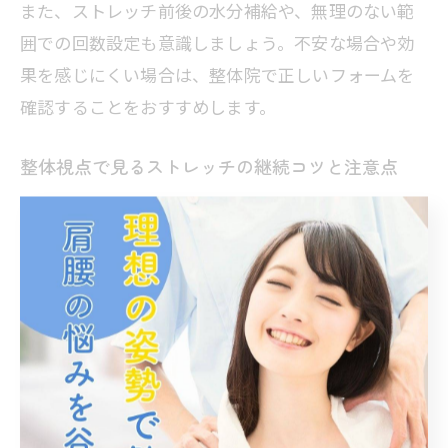
また、ストレッチ前後の水分補給や、無理のない範
囲での回数設定も意識しましょう。不安な場合や効
果を感じにくい場合は、整体院で正しいフォームを
確認することをおすすめします。
整体視点で見るストレッチの継続コツと注意点
反り腰の改善には、ストレッチを「継続」すること
が不可欠です。整体の現場でも、短期間での劇的な
変化よりも、日々の積み重ねが重要とされていま
す。
無理のない範囲で毎日または週数回のペースで続け
ることが、筋肉や関節の柔軟性向上につながりま
す。特に就寝前や入浴後など、リラックスしたタイ
ミングに取り組むと習慣化しやすく、効果も実感し