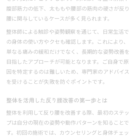
整体アプローチで押さえるストレッチの
腹部筋力の低下、太ももや腰部の筋肉の硬さが反り
順番
腰に関与しているケースが多く見られます。
整体を意識した負担のない反り腰ストレ
整体師による触診や姿勢観察を通じて、日常生活で
ッチ法
の身体の使い方やクセも確認します。これにより、
整体視点で見るストレッチの継続コツと
単なる痛みの緩和だけでなく、長期的な姿勢改善を
注意点
目指したアプローチが可能となります。ご自身で原
整体を取り入れた反り腰改善術
因を特定するのは難しいため、専門家のアドバイス
整体で骨盤バランスを整える反り腰対策
を受けることが失敗を防ぐポイントです。
整体施術とストレッチ併用の効果的な方
法
整体を活用した反り腰改善の第一歩とは
整体視点で反り腰改善を持続させる習慣
整体を利用して反り腰を改善する際、最初のステッ
整体のサポートを受けた反り腰克服の道
プは自分の現在の姿勢や動作パターンを知ることで
筋
す。初回の施術では、カウンセリングと身体チェッ