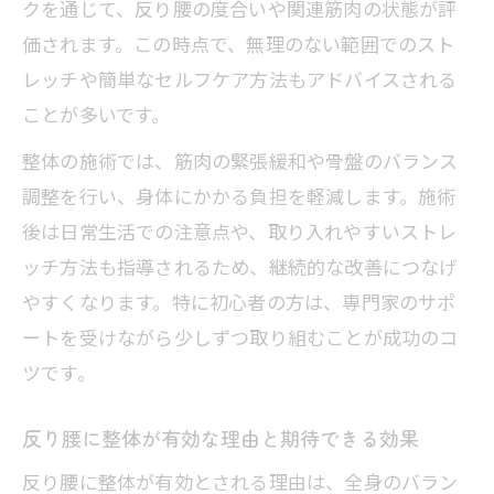
整体アドバイスとストレッチ実践の重要
クを通じて、反り腰の度合いや関連筋肉の状態が評
性
価されます。この時点で、無理のない範囲でのスト
レッチや簡単なセルフケア方法もアドバイスされる
日常生活に合わせた姿勢ケアの方法
ことが多いです。
整体目線で考える毎日の姿勢リセット術
整体の施術では、筋肉の緊張緩和や骨盤のバランス
整体アプローチで取り組む座り姿勢の見
調整を行い、身体にかかる負担を軽減します。施術
直し
後は日常生活での注意点や、取り入れやすいストレ
整体が推奨する立ち姿勢と反り腰予防ポ
ッチ方法も指導されるため、継続的な改善につなげ
イント
やすくなります。特に初心者の方は、専門家のサポ
整体と連携した姿勢キープのセルフケア
ートを受けながら少しずつ取り組むことが成功のコ
習慣
ツです。
整体発想で日常に取り入れる姿勢改善行
動
反り腰に整体が有効な理由と期待できる効果
整体視点で選ぶ反り腰セルフケア習慣
反り腰に整体が有効とされる理由は、全身のバラン