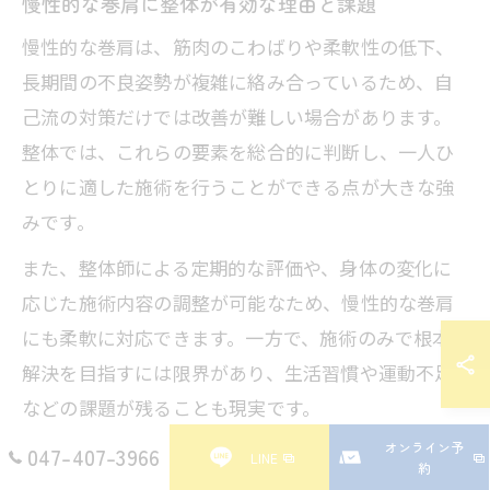
慢性的な巻肩に整体が有効な理由と課題
慢性的な巻肩は、筋肉のこわばりや柔軟性の低下、
長期間の不良姿勢が複雑に絡み合っているため、自
己流の対策だけでは改善が難しい場合があります。
整体では、これらの要素を総合的に判断し、一人ひ
とりに適した施術を行うことができる点が大きな強
みです。
また、整体師による定期的な評価や、身体の変化に
応じた施術内容の調整が可能なため、慢性的な巻肩
にも柔軟に対応できます。一方で、施術のみで根本
解決を目指すには限界があり、生活習慣や運動不足
などの課題が残ることも現実です。
オンライン予
例えば「整体で一時的に楽になっても、仕事が忙し
047-407-3966
LINE
約
くて姿勢が崩れやすい」というケースも少なくあり