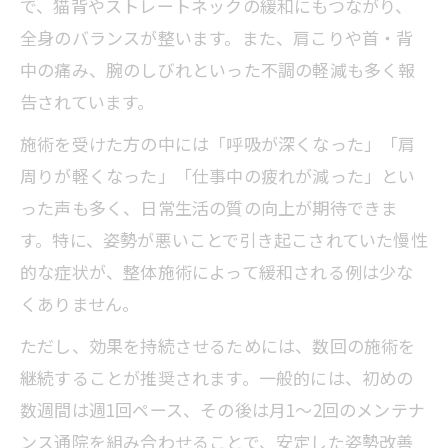
で、猫背やストレートネックの緩和にもつながり、
ストレッチと整体を組み合わせた巻肩対策の
全身のバランスが整います。また、肩こりや首・背
コツ
中の痛み、腕のしびれといった不調の軽減も多く報
巻肩改善のための整体とストレッチ効果
告されています。
的な併用法
施術を受けた方の中には「呼吸が深くなった」「肩
整体後におすすめの巻肩ストレッチ方法
周りが軽くなった」「仕事中の疲れが減った」とい
まとめ
った声も多く、日常生活の質の向上が期待できま
巻肩矯正を加速する整体×セルフストレ
す。特に、姿勢が悪いことで引き起こされていた慢性
ッチ習慣
的な症状が、整体施術によって緩和される例は少な
自宅でできる巻肩ストレッチと整体の活
くありません。
用術
ただし、効果を持続させるためには、数回の施術を
巻肩整体後の定着をサポートする日常ケ
継続することが推奨されます。一般的には、初めの
アの工夫
数週間は週1回ペース、その後は月1〜2回のメンテナ
ンス通院を組み合わせることで、安定した姿勢改善