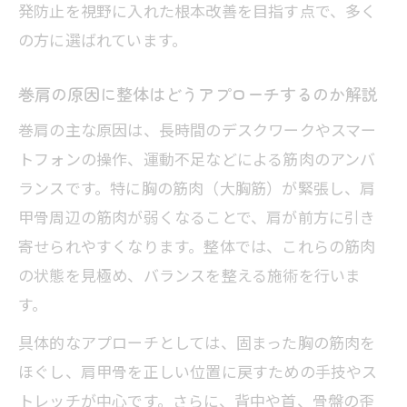
発防止を視野に入れた根本改善を目指す点で、多く
目安
の方に選ばれています。
巻肩整体の初期集中とメンテナンス通院
の違い
巻肩の原因に整体はどうアプローチするのか解説
整体通院とセルフケアで巻肩を定着させ
巻肩の主な原因は、長時間のデスクワークやスマー
る方法
トフォンの操作、運動不足などによる筋肉のアンバ
巻肩は整体でどこまで治るのか徹底解説
ランスです。特に胸の筋肉（大胸筋）が緊張し、肩
甲骨周辺の筋肉が弱くなることで、肩が前方に引き
巻肩は整体でどこまで治るのか現実的な
寄せられやすくなります。整体では、これらの筋肉
効果
の状態を見極め、バランスを整える施術を行いま
整体施術で巻肩が改善する範囲と限界に
す。
ついて
巻肩矯正は整体で一瞬で治るのか徹底検
具体的なアプローチとしては、固まった胸の筋肉を
証
ほぐし、肩甲骨を正しい位置に戻すための手技やス
トレッチが中心です。さらに、背中や首、骨盤の歪
整体とセルフ矯正の併用で巻肩改善を目