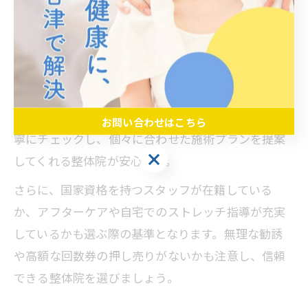
整体院選びで見るべき巻肩専門の施術実績
巻肩の改善を目的に整体院を選ぶ際は、専門的な施
術実績があるかどうかを必ず確認しましょう。ホー
ムページや口コミで「巻肩」「猫背」「姿勢矯正」
に関する実績や施術例が紹介されているかがポイン
トです。また、初回カウンセリングで体の状態を丁
お問い合わせはこちら
寧にチェックし、個々に合わせた施術プランを提案
お問い合わせはこちら
してくれる整体院が安心です。
さらに、国家資格を持つスタッフが在籍している
か、アフターケアや自宅でのストレッチ指導が充実
しているかも選ぶ際の基準となります。無理な勧誘
や高額な回数券の押し売りがないかも注意し、信頼
できる整体院を選びましょう。