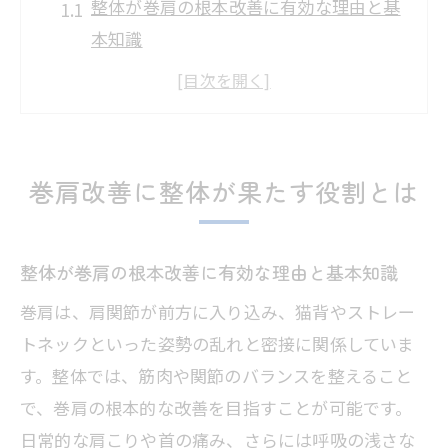
整体が巻肩の根本改善に有効な理由と基
本知識
巻肩の原因に整体はどうアプローチする
のか解説
整体の施術で期待できる巻肩への具体的
な効果
巻肩改善に整体が果たす役割とは
巻肩矯正に整体を活用する際のポイント
まとめ
整体が巻肩の根本改善に有効な理由と基本知識
整体で巻肩改善を目指す際の注意点と選
び方
巻肩は、肩関節が前方に入り込み、猫背やストレー
トネックといった姿勢の乱れと密接に関係していま
自分で巻肩を治す方法と整体の選び方
す。整体では、筋肉や関節のバランスを整えること
巻肩を自分で治すセルフケアと整体利用
で、巻肩の根本的な改善を目指すことが可能です。
の違い
日常的な肩こりや首の痛み、さらには呼吸の浅さな