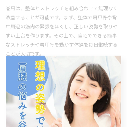
巻肩は、整体とストレッチを組み合わせて無理なく
改善することが可能です。まず、整体で肩甲骨や背
中周辺の筋肉の緊張をほぐし、正しい姿勢を取りや
すい土台を作ります。その上で、自宅でできる簡単
なストレッチや肩甲骨を動かす体操を毎日継続する
ことが大切です。
具体的には、1日1〜2回、肩を大きく回す運動や壁を
使った肩甲骨ストレッチなどを取り入れると効果的
です。整体の効果を維持するためにも、スマートフ
ォンやパソコン作業時の姿勢をこまめに見直しまし
ょう。無理に強い力を加えず、痛みが出ない範囲で
ゆっくり行うことがポイントです。