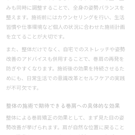
みも同時に調整することで、全身の姿勢バランスを
指す
整えます。施術前にはカウンセリングを行い、生活
慢性的な巻肩に整体が有効な理由と課題
習慣や仕事環境など個人の状況に合わせた施術計画
巻肩矯正に保険適用はあるのか知りたい方へ
を立てることが大切です。
巻肩矯正で整体に保険適用は可能なのか
また、整体だけでなく、自宅でのストレッチや姿勢
解説
改善のアドバイスも併用することで、巻肩の再発を
整体による巻肩治療と保険対象の違いに
防ぎやすくなります。施術後の効果を持続させるた
ついて
めにも、日常生活での意識改革とセルフケアの実践
巻肩で整体利用時の費用と保険の基礎知
が不可欠です。
識
巻肩矯正は保険が利かない場合の対策ポ
整体の施術で期待できる巻肩への具体的な効果
イント
整体による巻肩矯正の効果として、まず見た目の姿
整体と整骨院で巻肩保険対応の違いを知
勢改善が挙げられます。肩が自然な位置に戻ること
ろう