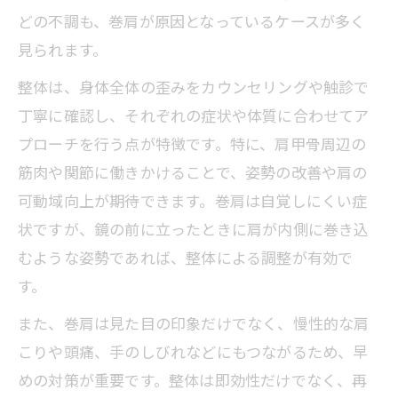
整体とセルフ矯正、巻肩改善で意識すべ
どの不調も、巻肩が原因となっているケースが多く
き点
見られます。
巻肩を整体とストレッチで無理なく治す
整体は、身体全体の歪みをカウンセリングや触診で
コツ
丁寧に確認し、それぞれの症状や体質に合わせてア
整体院選びで見るべき巻肩専門の施術実
プローチを行う点が特徴です。特に、肩甲骨周辺の
績
筋肉や関節に働きかけることで、姿勢の改善や肩の
巻肩ケアは整体と自宅対策どちらが効果
可動域向上が期待できます。巻肩は自覚しにくい症
的か
状ですが、鏡の前に立ったときに肩が内側に巻き込
整体通院回数の目安と巻肩定着への道筋
むような姿勢であれば、整体による調整が有効で
巻肩整体は何回通うと効果が出始めるの
す。
か
また、巻肩は見た目の印象だけでなく、慢性的な肩
巻肩改善のための最適な整体通院ペース
こりや頭痛、手のしびれなどにもつながるため、早
とは
めの対策が重要です。整体は即効性だけでなく、再
整体による巻肩矯正の定着に必要な期間