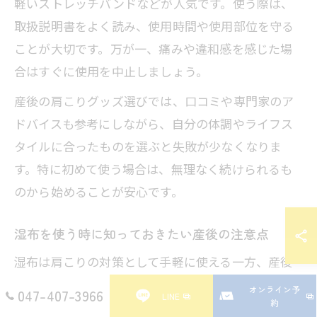
軽いストレッチバンドなどが人気です。使う際は、
取扱説明書をよく読み、使用時間や使用部位を守る
ことが大切です。万が一、痛みや違和感を感じた場
合はすぐに使用を中止しましょう。
産後の肩こりグッズ選びでは、口コミや専門家のア
ドバイスも参考にしながら、自分の体調やライフス
タイルに合ったものを選ぶと失敗が少なくなりま
す。特に初めて使う場合は、無理なく続けられるも
のから始めることが安心です。
湿布を使う時に知っておきたい産後の注意点
湿布は肩こりの対策として手軽に使える一方、産後
の体には注意が必要です。特に授乳中の場合、成分
オンライン予
047-407-3966
LINE
約
が母乳に影響を与える可能性があるため、使用前に