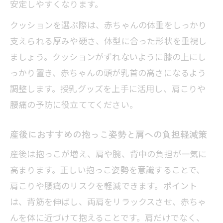
産後肩こりに効果的なセルフマッサージ
安定しやすくなります。
の注意点
クッションを選ぶ際は、赤ちゃんの体重をしっかり
日常で続けやすい産後肩こりセルフケア
支えられる厚みや硬さ、体型に合った形状を重視し
習慣
ましょう。クッションがずれないように膝の上にし
整体やストレッチで産後の悩みを解消へ
っかり置き、赤ちゃんの頭が乳首の高さになるよう
産後の整体施術と肩こり改善の安全な取
調整します。授乳グッズを上手に活用し、肩こりや
り組み方
腰痛の予防に役立ててください。
肩こりに効く整体とセルフストレッチの
産後におすすめの抱っこ姿勢と肩への負担軽減策
併用効果
産後は抱っこが増え、肩や腕、背中の負担が一気に
産後肩こりに最適なストレッチ方法の選
高まります。正しい抱っこ姿勢を意識することで、
び方
肩こりや腰痛のリスクを軽減できます。ポイント
整体院選びで押さえたい産後ケアのポイ
は、背筋を伸ばし、両肩をリラックスさせ、赤ちゃ
ント
んを体に近づけて抱えることです。肩だけでなく、
産後に整体を受ける際の注意点と相談の