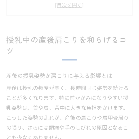
肩こり予防に役立つ授乳時のクッション
活用法
産後におすすめの抱っこ姿勢と肩への負
担軽減策
授乳中の産後肩こりを和らげるコ
授乳中の産後肩こりを緩和する簡単スト
ツ
レッチ
産後の肩こりに効くセルフケアの実践ポ
産後の授乳姿勢が肩こりに与える影響とは
イント
産後は授乳の頻度が高く、長時間同じ姿勢を続ける
産後に肩がガチガチになる理由と対処法
ことが多くなります。特に前かがみになりやすい授
産後に肩がガチガチになる主な原因を知
乳姿勢は、首や肩、背中に大きな負担をかけます。
ろう
こうした姿勢の乱れが、産後の肩こりや肩甲骨周り
ホルモンバランスの変化が肩こりに及ぼ
の張り、さらには頭痛や手のしびれの原因となるこ
す影響
とも少なくありません。