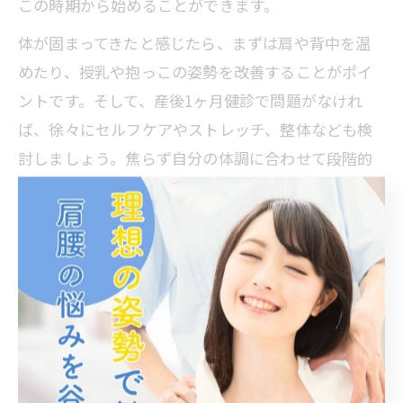
この時期から始めることができます。
体が固まってきたと感じたら、まずは肩や背中を温
めたり、授乳や抱っこの姿勢を改善することがポイ
ントです。そして、産後1ヶ月健診で問題がなけれ
ば、徐々にセルフケアやストレッチ、整体なども検
討しましょう。焦らず自分の体調に合わせて段階的
にケアを行うことが、産後の肩こり対策には重要で
す。
肩こり緩和に役立つ簡単セルフケ
ア術