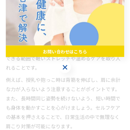
産後でも無理なくできる肩こりセルフケアの基本
産後はホルモンバランスの変化や運動不足、育児に
よる姿勢の乱れなどが重なり、肩こりが生じやすく
なります。無理なマッサージや激しい運動は避け、
体への負担を最小限に抑えたセルフケアが大切で
す。基本は、こまめな休息と正しい姿勢を意識し、
お問い合わせはこちら
できる範囲で軽いストレッチや温めるケアを取り入
お問い合わせはこちら
れることです。
例えば、授乳や抱っこ時は背筋を伸ばし、肩に余計
な力が入らないよう注意することがポイントです。
また、長時間同じ姿勢を続けないよう、短い時間で
も身体を動かすことを心がけましょう。セルフケア
の基本を押さえることで、日常生活の中で無理なく
肩こり対策が可能になります。