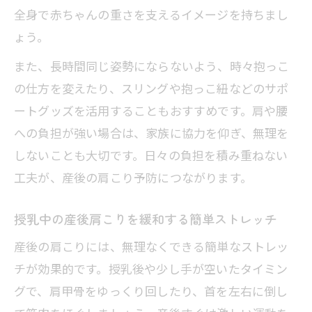
全身で赤ちゃんの重さを支えるイメージを持ちまし
コツ
ょう。
湿布やグッズ活用時の注意点と選び方
また、長時間同じ姿勢にならないよう、時々抱っこ
産後肩こりグッズの正しい選び方と使い
の仕方を変えたり、スリングや抱っこ紐などのサポ
方
ートグッズを活用することもおすすめです。肩や腰
湿布を使う時に知っておきたい産後の注
への負担が強い場合は、家族に協力を仰ぎ、無理を
意点
しないことも大切です。日々の負担を積み重ねない
授乳中でも安心な産後肩こり対策グッズ
工夫が、産後の肩こり予防につながります。
活用法
産後肩こり緩和に役立つグッズの特徴を
授乳中の産後肩こりを緩和する簡単ストレッチ
比較
産後の肩こりには、無理なくできる簡単なストレッ
セルフケアとグッズの併用で産後肩こり
チが効果的です。授乳後や少し手が空いたタイミン
対策強化
グで、肩甲骨をゆっくり回したり、首を左右に倒し
マッサージは産後いつから受けても安全？