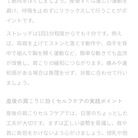
て筋肉をほぐしましょう。産後すぐは激しい運動を
産後のマッサージはいつから安全に受け
避け、呼吸を止めずにリラックスして行うことがポ
られるか
イントです。
肩こりマッサージの開始時期と医師確認
ストレッチは1回1分程度からでも十分です。例え
の重要性
ば、両肩を上げてストンと落とす動作や、両手を背
産後の体調に合わせたやさしいマッサー
中で組んで胸を開く運動など、簡単な動きでも血流
ジ方法
が改善し、肩こりの緩和につながります。痛みや違
無理なく受ける産後の肩こりマッサージ
和感がある場合は無理をせず、状態に合わせて行い
注意点
ましょう。
産後の傷や体調を考慮したマッサージ選
産後の肩こりに効くセルフケアの実践ポイント
び方
産後の肩こりセルフケアでは、日常のちょっとした
工夫が大切です。まずは正しい姿勢を意識し、肩や
首に負担をかけないよう心がけましょう。授乳や抱