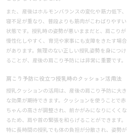
産後の肩こりと睡眠不足・運動不足の関
また、産後はホルモンバランスの変化や筋力低下、
連性
寝不足が重なり、普段よりも筋肉がこわばりやすい
肩の可動域低下と産後肩こりの関係を解
状態です。授乳時の姿勢が悪いままだと、肩こりが
説
慢性化しやすく、育児や家事にも支障をきたす場合
産後の体が固まる時期と対策のタイミン
があります。無理のない正しい授乳姿勢を身につけ
グ
ることが、産後の肩こり予防には非常に重要です。
肩こり緩和に役立つ簡単セルフケア術
産後でも無理なくできる肩こりセルフケ
肩こり予防に役立つ授乳時のクッション活用法
アの基本
授乳クッションの活用は、産後の肩こり予防に大き
肩甲骨を動かす産後向けおすすめストレ
な効果が期待できます。クッションを使うことで赤
ッチ法
ちゃんの高さが調整され、前かがみになりにくくな
蒸しタオルで温める産後肩こりリラック
るため、肩や首の緊張を和らげることができます。
ス術
特に長時間の授乳でも体の負担が分散され、姿勢が